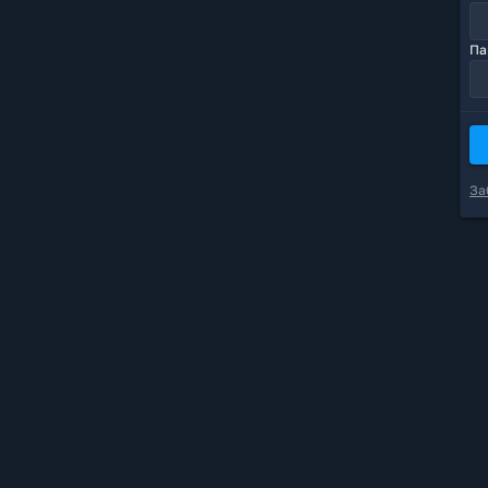
Па
За